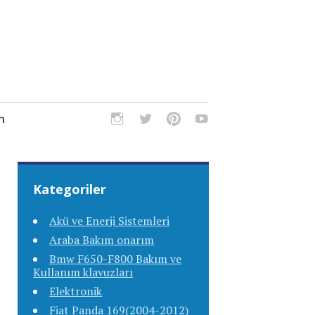
m
Kategoriler
Akü ve Enerji Sistemleri
Araba Bakım onarım
Bmw F650-F800 Bakım ve
Kullanım klavuzları
Elektronik
Fiat Panda 169(2004-2012)