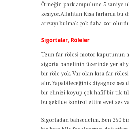
Örneğin park ampulune 5 saniye ul
kesiyor.Allahtan Kısa farlarda bu d
arızayı bulmak çok daha zor olurdu
Sigortalar, Röleler
Uzun far rölesi motor kaputunun al
sigorta panelinin üzerinde yer alı
bir röle yok. Var olan kısa far röl
alır. Yapabileceğiniz diyagnoz ses 
bir elinizi koyup çok hafif bir tık-t
bu şekilde kontrol ettim evet ses va
Sigortadan bahsedelim. Ben 250 bi