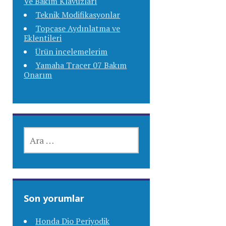
Ve Bakım Klavuzları
Teknik Modifikasyonlar
Topcase Aydınlatma ve
Eklentileri
Ürün incelemelerim
Yamaha Tracer 07 Bakım
Onarım
ARAMA:
Son yorumlar
Honda Dio Periyodik