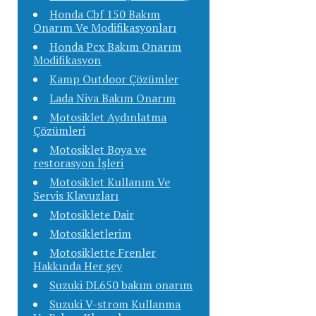
Honda Cbf 150 Bakım
Onarım Ve Modifikasyonları
Honda Pcx Bakım Onarım
Modifikasyon
Kamp Outdoor Çözümler
Lada Niva Bakım Onarım
Motosiklet Aydınlatma
Çözümleri
Motosiklet Boya ve
restorasyon İşleri
Motosiklet Kullanım Ve
Servis Klavuzları
Motosiklete Dair
Motosikletlerim
Motosiklette Frenler
Hakkında Her şey
Suzuki DL650 bakım onarım
Suzuki V-strom Kullanma