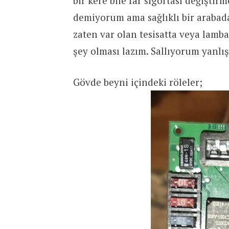
bir kere bile far sigortası değişti
demiyorum ama sağlıklı bir arabada 
zaten var olan tesisatta veya lamba
şey olması lazım. Sallıyorum yanlış
Gövde beyni içindeki röleler;