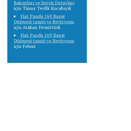
Bakımları ve Servis Detayları
için
Timur Tevfik Kocabıyık
Fiat Panda 169 Bagaj
Düğmesi tamiri ve Revizyonu
için
Atakan Demirtürk
Fiat Panda 169 Bagaj
Düğmesi tamiri ve Revizyonu
için
Fehmi