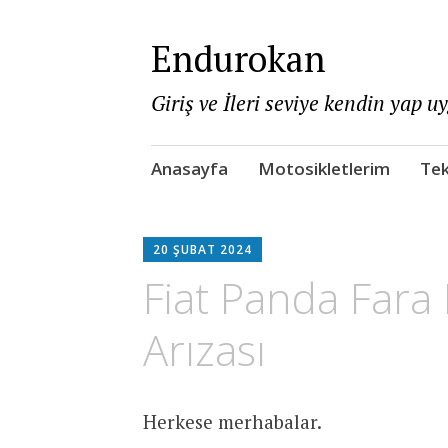
Endurokan
Giriş ve İleri seviye kendin yap u
Skip
Anasayfa
Motosikletlerim
Tek
to
content
20 ŞUBAT 2024
Fiat Panda Fara 
Arızası
Herkese merhabalar.