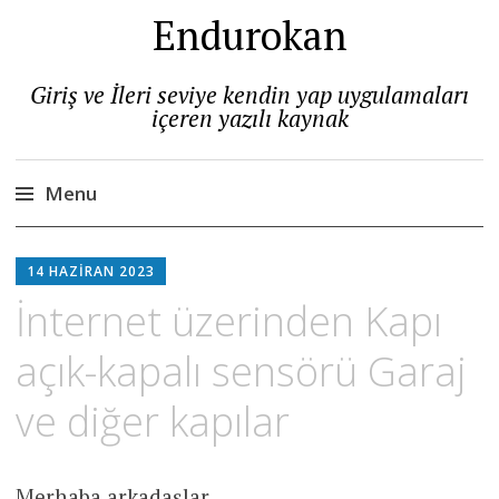
Endurokan
Giriş ve İleri seviye kendin yap uygulamaları
içeren yazılı kaynak
Menu
Skip
to
14 HAZIRAN 2023
content
İnternet üzerinden Kapı
açık-kapalı sensörü Garaj
ve diğer kapılar
Merhaba arkadaşlar