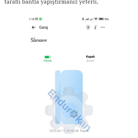
taraflı bantla yapıştırmanız yeterli.