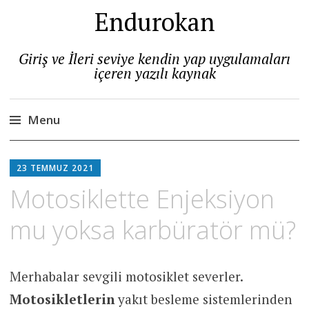
Endurokan
Giriş ve İleri seviye kendin yap uygulamaları
içeren yazılı kaynak
Menu
Skip
to
23 TEMMUZ 2021
content
Motosiklette Enjeksiyon
mu yoksa karbüratör mü?
Merhabalar sevgili motosiklet severler.
Motosikletlerin
yakıt besleme sistemlerinden