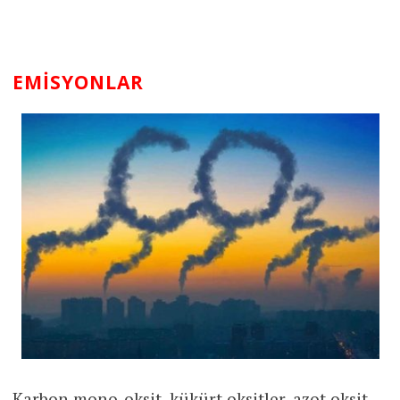
EMISYONLAR
Karbon mono-oksit, kükürt oksitler, azot oksit,