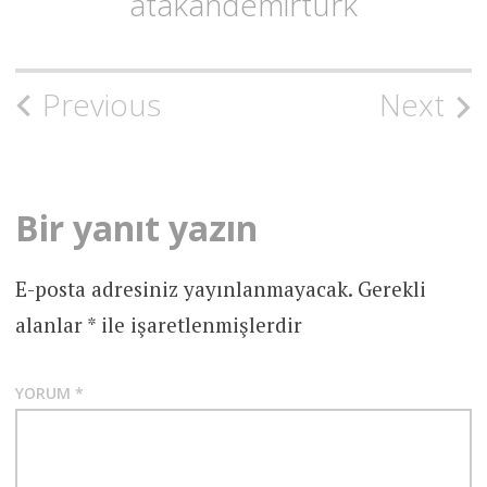
atakandemirturk
Post
Previous
Next
navigation
Bir yanıt yazın
E-posta adresiniz yayınlanmayacak.
Gerekli
alanlar
*
ile işaretlenmişlerdir
YORUM
*