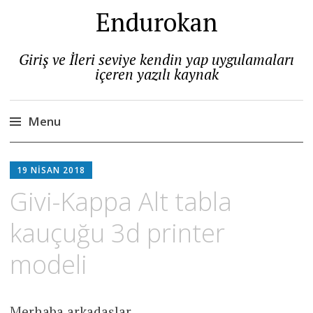
Endurokan
Giriş ve İleri seviye kendin yap uygulamaları
içeren yazılı kaynak
Menu
Skip
to
19 NISAN 2018
content
Givi-Kappa Alt tabla
kauçuğu 3d printer
modeli
Merhaba arkadaşlar