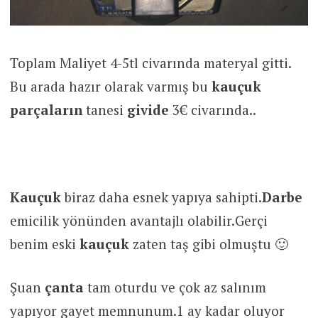
Toplam Maliyet 4-5tl civarında materyal gitti.
Bu arada hazır olarak varmış bu
kauçuk
parçaların
tanesi
givide
3€ civarında..
Kauçuk
biraz daha esnek yapıya sahipti.
Darbe
emicilik yönünden avantajlı olabilir.Gerçi
benim eski
kauçuk
zaten taş gibi olmuştu 🙂
Şuan
çanta
tam oturdu ve çok az salınım
yapıyor gayet memnunum.1 ay kadar oluyor