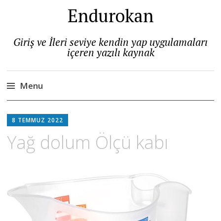
Endurokan
Giriş ve İleri seviye kendin yap uygulamaları
içeren yazılı kaynak
Menu
Skip
to
8 TEMMUZ 2022
content
Yağ dolum Ölçü kabı