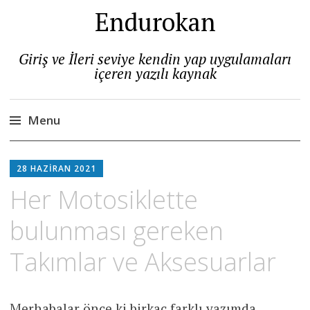
Endurokan
Giriş ve İleri seviye kendin yap uygulamaları
içeren yazılı kaynak
Menu
Skip
to
28 HAZIRAN 2021
content
Her Motosiklette
bulunması gereken
Takımlar ve Aksesuarlar
Merhabalar önce ki birkaç farklı yazımda