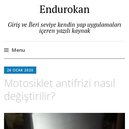
Endurokan
Giriş ve İleri seviye kendin yap uygulamaları
içeren yazılı kaynak
Menu
Skip
to
26 OCAK 2020
content
Motosiklet antifrizi nasıl
değiştirilir?