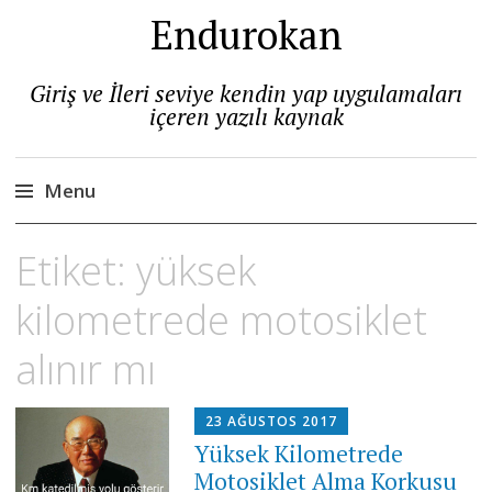
Endurokan
Giriş ve İleri seviye kendin yap uygulamaları
içeren yazılı kaynak
Menu
Skip
Etiket:
yüksek
to
content
kilometrede motosiklet
alınır mı
23 AĞUSTOS 2017
Yüksek Kilometrede
Motosiklet Alma Korkusu