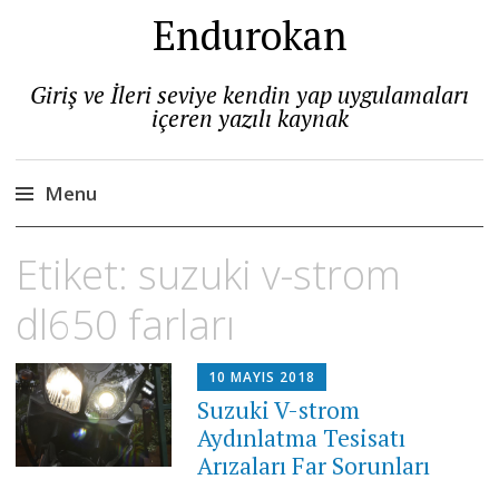
Endurokan
Giriş ve İleri seviye kendin yap uygulamaları
içeren yazılı kaynak
Menu
Skip
Etiket:
suzuki v-strom
to
content
dl650 farları
10 MAYIS 2018
Suzuki V-strom
Aydınlatma Tesisatı
Arızaları Far Sorunları