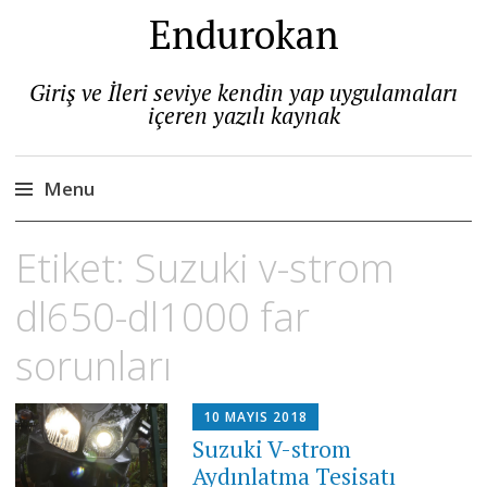
Endurokan
Giriş ve İleri seviye kendin yap uygulamaları
içeren yazılı kaynak
Menu
Skip
Etiket:
Suzuki v-strom
to
content
dl650-dl1000 far
sorunları
10 MAYIS 2018
Suzuki V-strom
Aydınlatma Tesisatı