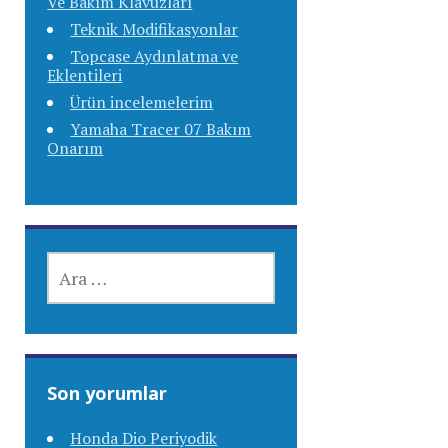
Ve Bakım Klavuzları
Teknik Modifikasyonlar
Topcase Aydınlatma ve
Eklentileri
Ürün incelemelerim
Yamaha Tracer 07 Bakım
Onarım
ARAMA:
Son yorumlar
Honda Dio Periyodik