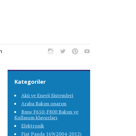
m
Kategoriler
Akü ve Enerji Sistemleri
Araba Bakım onarım
Bmw F650-F800 Bakım ve
Kullanım klavuzları
Elektronik
Fiat Panda 169(2004-2012)