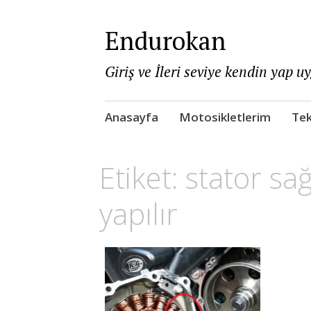
Endurokan
Giriş ve İleri seviye kendin yap u
Skip
Anasayfa
Motosikletlerim
Tek
to
content
Etiket:
stator sa
yapılır