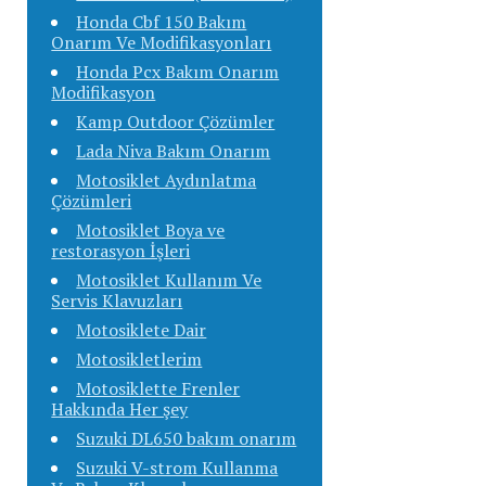
Honda Cbf 150 Bakım
Onarım Ve Modifikasyonları
Honda Pcx Bakım Onarım
Modifikasyon
Kamp Outdoor Çözümler
Lada Niva Bakım Onarım
Motosiklet Aydınlatma
Çözümleri
Motosiklet Boya ve
restorasyon İşleri
Motosiklet Kullanım Ve
Servis Klavuzları
Motosiklete Dair
Motosikletlerim
Motosiklette Frenler
Hakkında Her şey
Suzuki DL650 bakım onarım
Suzuki V-strom Kullanma