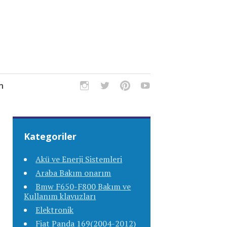
m
Kategoriler
Akü ve Enerji Sistemleri
Araba Bakım onarım
Bmw F650-F800 Bakım ve
Kullanım klavuzları
Elektronik
Fiat Panda 169(2004-2012)