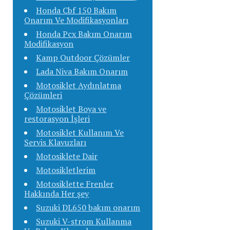
Honda Cbf 150 Bakım
Onarım Ve Modifikasyonları
Honda Pcx Bakım Onarım
Modifikasyon
Kamp Outdoor Çözümler
Lada Niva Bakım Onarım
Motosiklet Aydınlatma
Çözümleri
Motosiklet Boya ve
restorasyon İşleri
Motosiklet Kullanım Ve
Servis Klavuzları
Motosiklete Dair
Motosikletlerim
Motosiklette Frenler
Hakkında Her şey
Suzuki DL650 bakım onarım
Suzuki V-strom Kullanma