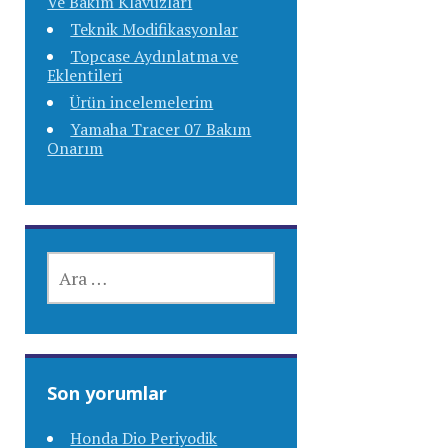
Ve Bakım Klavuzları
Teknik Modifikasyonlar
Topcase Aydınlatma ve
Eklentileri
Ürün incelemelerim
Yamaha Tracer 07 Bakım
Onarım
ARAMA:
Son yorumlar
Honda Dio Periyodik