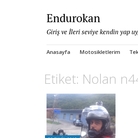
Endurokan
Giriş ve İleri seviye kendin yap u
Skip
Anasayfa
Motosikletlerim
Tek
to
content
Etiket:
Nolan n4