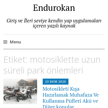
Endurokan
Giriş ve İleri seviye kendin yap uygulamaları
içeren yazılı kaynak
Menu
Skip
Etiket:
motosiklette uzun
to
content
süreli park önlemleri
23 EKIM 2020
Motosikleti Kışa
Hazırlamak Muhafaza Ve
Kullanma Püfleri Akü ve
Diğer konular