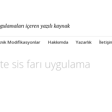
ygulamaları içeren yazılı kaynak
nik Modifikasyonlar
Hakkımda
Yazarlık
İletişi
te sis farı uygulama