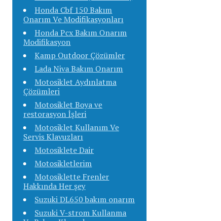
Honda Cbf 150 Bakım
Onarım Ve Modifikasyonları
Honda Pcx Bakım Onarım
Modifikasyon
Kamp Outdoor Çözümler
Lada Niva Bakım Onarım
Motosiklet Aydınlatma
Çözümleri
Motosiklet Boya ve
restorasyon İşleri
Motosiklet Kullanım Ve
Servis Klavuzları
Motosiklete Dair
Motosikletlerim
Motosiklette Frenler
Hakkında Her şey
Suzuki DL650 bakım onarım
Suzuki V-strom Kullanma