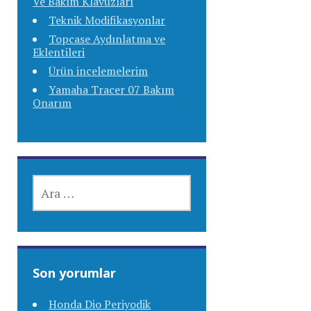
Ve Bakım Klavuzları
Teknik Modifikasyonlar
Topcase Aydınlatma ve
Eklentileri
Ürün incelemelerim
Yamaha Tracer 07 Bakım
Onarım
ARAMA:
Son yorumlar
Honda Dio Periyodik