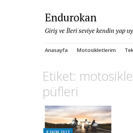
Endurokan
Giriş ve İleri seviye kendin yap u
Skip
Anasayfa
Motosikletlerim
Tek
to
content
Etiket:
motosikle
püfleri
8 EKIM 2017