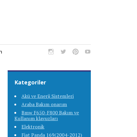
m
Kategoriler
Akü ve Enerji Sistemleri
Araba Bakım onarım
Bmw F650-F800 Bakım ve
Kullanım klavuzları
Elektronik
Fiat Panda 169(2004-2012)