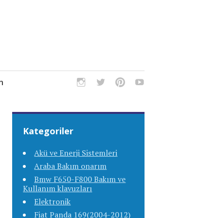
m
Kategoriler
Akü ve Enerji Sistemleri
Araba Bakım onarım
Bmw F650-F800 Bakım ve
Kullanım klavuzları
Elektronik
Fiat Panda 169(2004-2012)