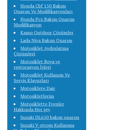
Honda Cbf 150 Bakım
Onarım Ve Modifikasyonları
Honda Pcx Bakım Onarım
Modifikasyon
Kamp Outdoor Çözümler
Lada Niva Bakım Onarım
Motosiklet Aydınlatma
Çözümleri
Motosiklet Boya ve
restorasyon İşleri
Motosiklet Kullanım Ve
Servis Klavuzları
Motosiklete Dair
Motosikletlerim
Motosiklette Frenler
Hakkında Her şey
Suzuki DL650 bakım onarım
Suzuki V-strom Kullanma