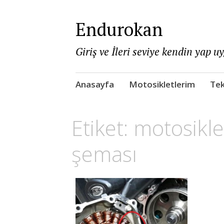
Endurokan
Giriş ve İleri seviye kendin yap u
Skip
Anasayfa
Motosikletlerim
Tek
to
content
Etiket:
motosikle
şeması