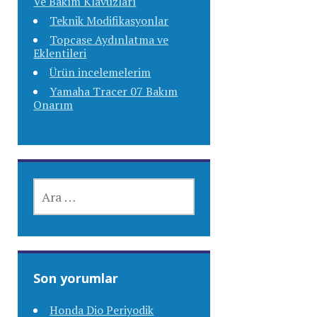
Ve Bakım Klavuzları
Teknik Modifikasyonlar
Topcase Aydınlatma ve
Eklentileri
Ürün incelemelerim
Yamaha Tracer 07 Bakım
Onarım
ARAMA:
Son yorumlar
Honda Dio Periyodik