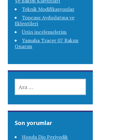
Ve Bakım Klavuzları
Teknik Modifikasyonlar
Topcase Aydınlatma ve
Eklentileri
Ürün incelemelerim
Yamaha Tracer 07 Bakım
Onarım
ARAMA:
Son yorumlar
Honda Dio Periyodik