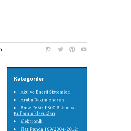
m
Kategoriler
Akü ve Enerji Sistemleri
Araba Bakım onarım
Bmw F650-F800 Bakım ve
Kullanım klavuzları
Elektronik
Fiat Panda 169(2004-2012)