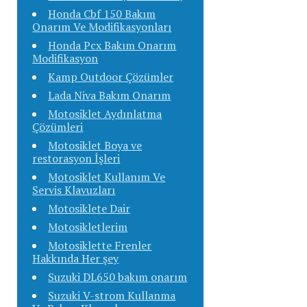
Honda Cbf 150 Bakım
Onarım Ve Modifikasyonları
Honda Pcx Bakım Onarım
Modifikasyon
Kamp Outdoor Çözümler
Lada Niva Bakım Onarım
Motosiklet Aydınlatma
Çözümleri
Motosiklet Boya ve
restorasyon İşleri
Motosiklet Kullanım Ve
Servis Klavuzları
Motosiklete Dair
Motosikletlerim
Motosiklette Frenler
Hakkında Her şey
Suzuki DL650 bakım onarım
Suzuki V-strom Kullanma