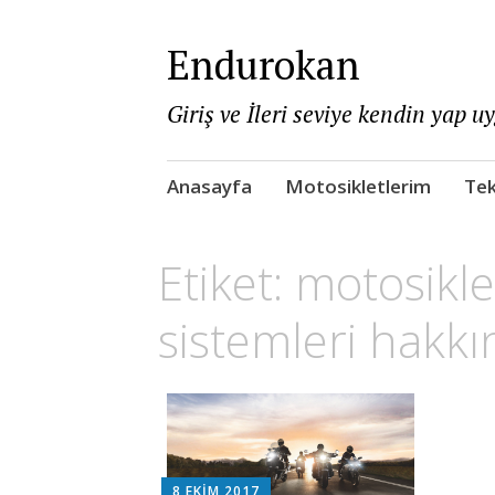
Endurokan
Giriş ve İleri seviye kendin yap u
Skip
Anasayfa
Motosikletlerim
Tek
to
content
Etiket:
motosikle
sistemleri hakkın
8 EKIM 2017