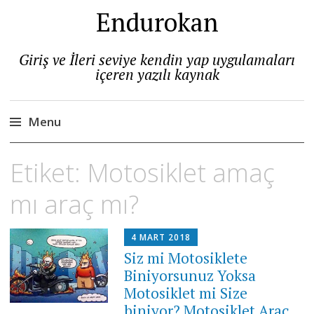
Endurokan
Giriş ve İleri seviye kendin yap uygulamaları
içeren yazılı kaynak
Menu
Skip
Etiket:
Motosiklet amaç
to
content
mı araç mı?
4 MART 2018
Siz mi Motosiklete
Biniyorsunuz Yoksa
Motosiklet mi Size
biniyor? Motosiklet Araç