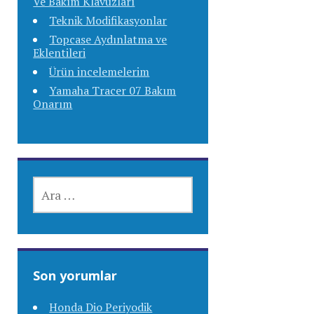
Ve Bakım Klavuzları
Teknik Modifikasyonlar
Topcase Aydınlatma ve
Eklentileri
Ürün incelemelerim
Yamaha Tracer 07 Bakım
Onarım
ARAMA:
Son yorumlar
Honda Dio Periyodik