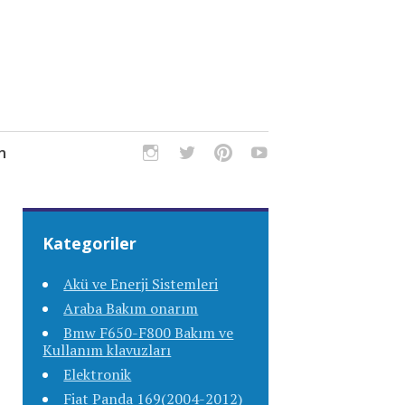
m
Kategoriler
Akü ve Enerji Sistemleri
Araba Bakım onarım
Bmw F650-F800 Bakım ve
Kullanım klavuzları
Elektronik
Fiat Panda 169(2004-2012)