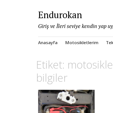
Endurokan
Giriş ve İleri seviye kendin yap u
Skip
Anasayfa
Motosikletlerim
Tek
to
content
Etiket:
motosikle
bilgiler