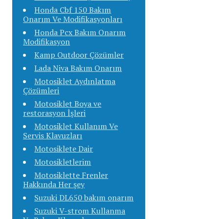
Honda Cbf 150 Bakım
Onarım Ve Modifikasyonları
Honda Pcx Bakım Onarım
Modifikasyon
Kamp Outdoor Çözümler
Lada Niva Bakım Onarım
Motosiklet Aydınlatma
Çözümleri
Motosiklet Boya ve
restorasyon İşleri
Motosiklet Kullanım Ve
Servis Klavuzları
Motosiklete Dair
Motosikletlerim
Motosiklette Frenler
Hakkında Her şey
Suzuki DL650 bakım onarım
Suzuki V-strom Kullanma