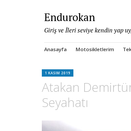
Endurokan
Giriş ve İleri seviye kendin yap u
Skip
Anasayfa
Motosikletlerim
Tek
to
content
1 KASIM 2019
Atakan Demirtü
Seyahatı