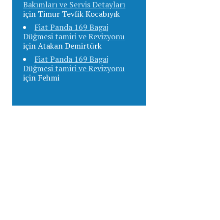
Bakımları ve Servis Detayları
için
Timur Tevfik Kocabıyık
Fiat Panda 169 Bagaj
Düğmesi tamiri ve Revizyonu
için
Atakan Demirtürk
Fiat Panda 169 Bagaj
Düğmesi tamiri ve Revizyonu
için
Fehmi