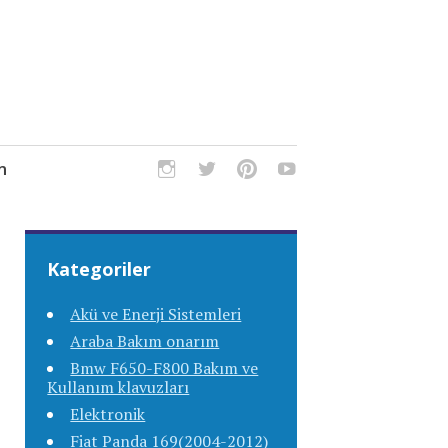
m
Kategoriler
Akü ve Enerji Sistemleri
Araba Bakım onarım
Bmw F650-F800 Bakım ve
Kullanım klavuzları
Elektronik
Fiat Panda 169(2004-2012)