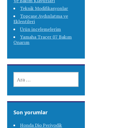
Ve Bakım Klavuzları
Teknik Modifikasyonlar
Topcase Aydınlatma ve
Eklentileri
Ürün incelemelerim
Yamaha Tracer 07 Bakım
Onarım
ARAMA:
Son yorumlar
Honda Dio Periyodik