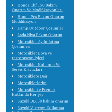
Honda Cbf 150 Bakım
Onarım Ve Modifikasyonları
Honda Pcx Bakım Onarım
Modifikasyon
Kamp Outdoor Çözümler
Lada Niva Bakım Onarım
Motosiklet Aydınlatma
Çözümleri
Motosiklet Boya ve
restorasyon İşleri
Motosiklet Kullanım Ve
Servis Klavuzları
Motosiklete Dair
Motosikletlerim
Motosiklette Frenler
Hakkında Her şey
Suzuki DL650 bakım onarım
Suzuki V-strom Kullanma