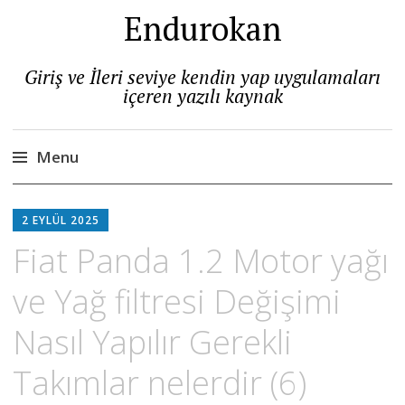
Endurokan
Giriş ve İleri seviye kendin yap uygulamaları
içeren yazılı kaynak
Menu
Skip
to
2 EYLÜL 2025
content
Fiat Panda 1.2 Motor yağı
ve Yağ filtresi Değişimi
Nasıl Yapılır Gerekli
Takımlar nelerdir (6)