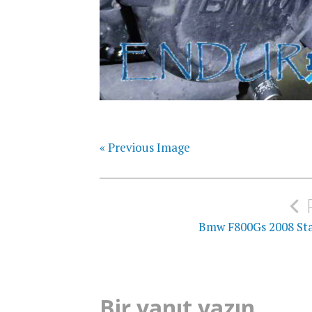
« Previous Image
Yazı
gezinmesi
Bmw F800Gs 2008 Stat
Bir yanıt yazın