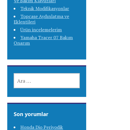
Ve Bakım Klavuzları
Teknik Modifikasyonlar
Topcase Aydınlatma ve
Eklentileri
Ürün incelemelerim
Yamaha Tracer 07 Bakım
Onarım
ARAMA:
Son yorumlar
Honda Dio Periyodik