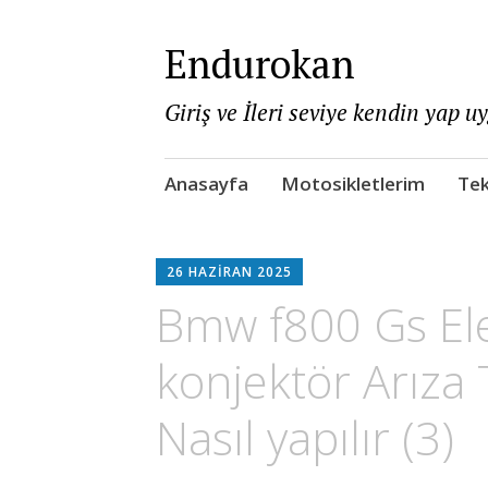
Endurokan
Giriş ve İleri seviye kendin yap u
Skip
Anasayfa
Motosikletlerim
Tek
to
content
26 HAZIRAN 2025
Bmw f800 Gs Ele
konjektör Arıza 
Nasıl yapılır (3)