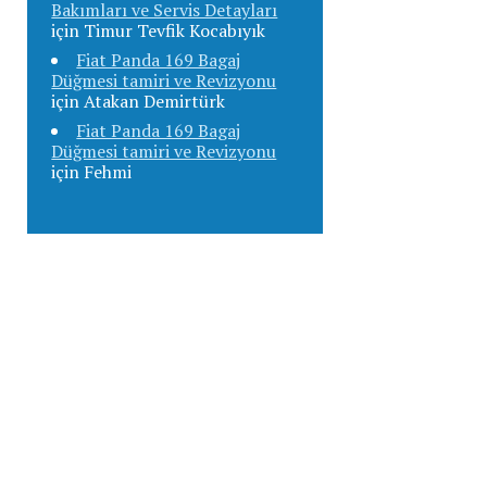
Bakımları ve Servis Detayları
için
Timur Tevfik Kocabıyık
Fiat Panda 169 Bagaj
Düğmesi tamiri ve Revizyonu
için
Atakan Demirtürk
Fiat Panda 169 Bagaj
Düğmesi tamiri ve Revizyonu
için
Fehmi