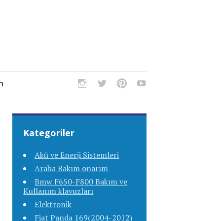
m
Kategoriler
Akü ve Enerji Sistemleri
Araba Bakım onarım
Bmw F650-F800 Bakım ve
Kullanım klavuzları
Elektronik
Fiat Panda 169(2004-2012)