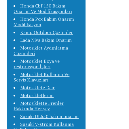
Honda Cbf 150 Bakım
Onarım Ve Modifikasyonları
Honda Pcx Bakım Onarım
Modifikasyon
Kamp Outdoor Çözümler
Lada Niva Bakım Onarım
Motosiklet Aydınlatma
Çözümleri
Motosiklet Boya ve
restorasyon İşleri
Motosiklet Kullanım Ve
Servis Klavuzları
Motosiklete Dair
Motosikletlerim
Motosiklette Frenler
Hakkında Her şey
Suzuki DL650 bakım onarım
Suzuki V-strom Kullanma