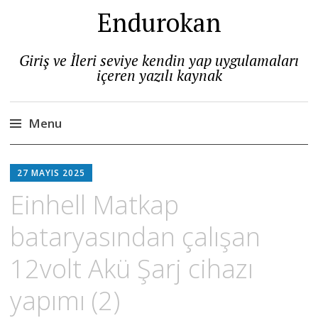
Endurokan
Giriş ve İleri seviye kendin yap uygulamaları
içeren yazılı kaynak
Menu
Skip
to
27 MAYIS 2025
content
Einhell Matkap
bataryasından çalışan
12volt Akü Şarj cihazı
yapımı (2)