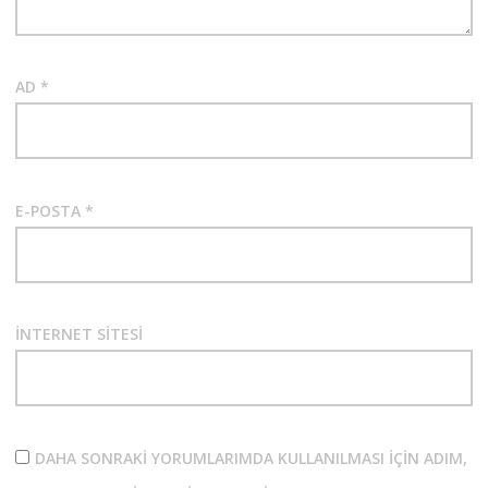
AD
*
E-POSTA
*
İNTERNET SITESI
DAHA SONRAKI YORUMLARIMDA KULLANILMASI IÇIN ADIM,