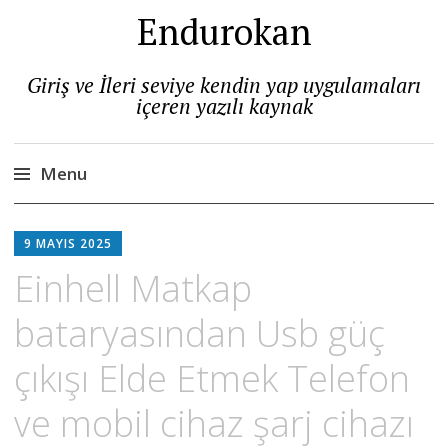
Endurokan
Giriş ve İleri seviye kendin yap uygulamaları
içeren yazılı kaynak
Menu
Skip
to
9 MAYIS 2025
content
Einhell Matkap
bataryasından Usb güç
çıkışı Elde Etmek Telefon
ve mobil cihaz şarj cihazı