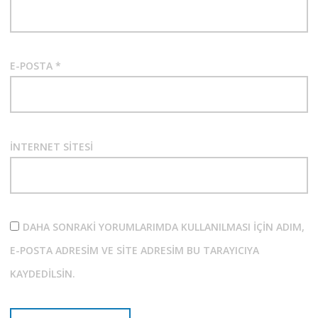
E-POSTA
*
İNTERNET SITESI
DAHA SONRAKI YORUMLARIMDA KULLANILMASI IÇIN ADIM,
E-POSTA ADRESIM VE SITE ADRESIM BU TARAYICIYA
KAYDEDILSIN.