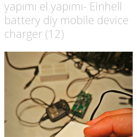
yapımı el yapımı- Einhell
battery diy mobile device
charger (12)