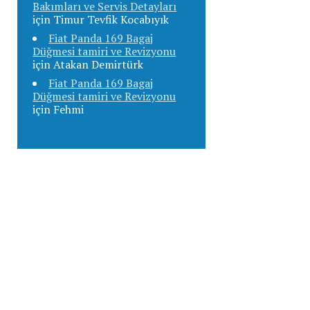
Bakımları ve Servis Detayları
için
Timur Tevfik Kocabıyık
Fiat Panda 169 Bagaj
Düğmesi tamiri ve Revizyonu
için
Atakan Demirtürk
Fiat Panda 169 Bagaj
Düğmesi tamiri ve Revizyonu
için
Fehmi