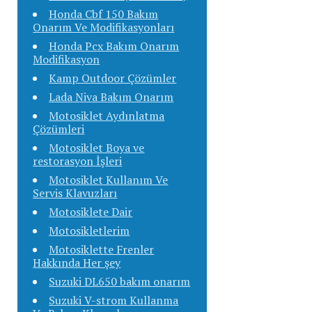
Honda Cbf 150 Bakım
Onarım Ve Modifikasyonları
Honda Pcx Bakım Onarım
Modifikasyon
Kamp Outdoor Çözümler
Lada Niva Bakım Onarım
Motosiklet Aydınlatma
Çözümleri
Motosiklet Boya ve
restorasyon İşleri
Motosiklet Kullanım Ve
Servis Klavuzları
Motosiklete Dair
Motosikletlerim
Motosiklette Frenler
Hakkında Her şey
Suzuki DL650 bakım onarım
Suzuki V-strom Kullanma