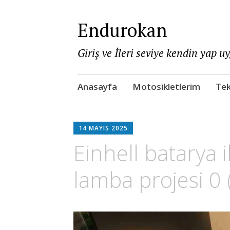
Endurokan
Giriş ve İleri seviye kendin yap u
Skip
Anasayfa
Motosikletlerim
Tek
to
content
14 MAYIS 2025
Einhell batarya i
lamba projesi 0 