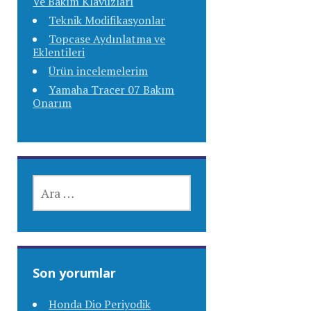
Ve Bakım Klavuzları
Teknik Modifikasyonlar
Topcase Aydınlatma ve
Eklentileri
Ürün incelemelerim
Yamaha Tracer 07 Bakım
Onarım
ARAMA:
Son yorumlar
Honda Dio Periyodik