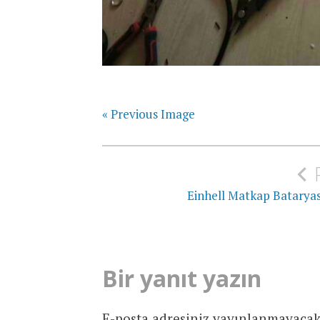
« Previous Image
Yazı
gezinmesi
Einhell Matkap Bataryas
Bir yanıt yazın
E-posta adresiniz yayınlanmayacak