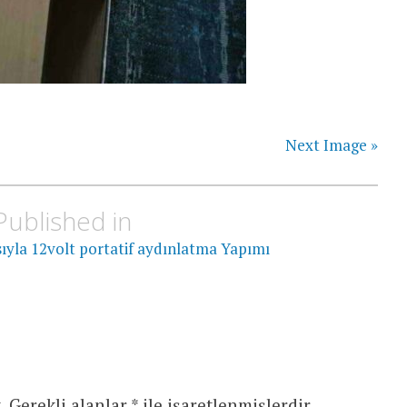
Next Image »
Published in
ıyla 12volt portatif aydınlatma Yapımı
.
Gerekli alanlar
*
ile işaretlenmişlerdir