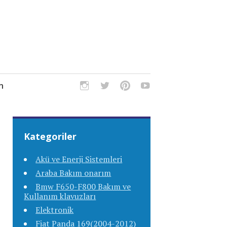
m
Kategoriler
Akü ve Enerji Sistemleri
Araba Bakım onarım
Bmw F650-F800 Bakım ve
Kullanım klavuzları
Elektronik
Fiat Panda 169(2004-2012)