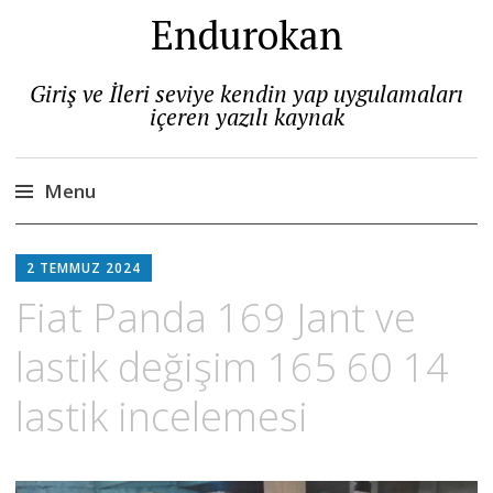
Endurokan
Giriş ve İleri seviye kendin yap uygulamaları
içeren yazılı kaynak
Menu
Skip
to
2 TEMMUZ 2024
content
Fiat Panda 169 Jant ve
lastik değişim 165 60 14
lastik incelemesi