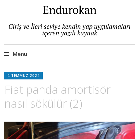
Endurokan
Giriş ve İleri seviye kendin yap uygulamaları
içeren yazılı kaynak
Menu
Skip
to
2 TEMMUZ 2024
content
Fiat panda amortisör
nasıl sökülür (2)