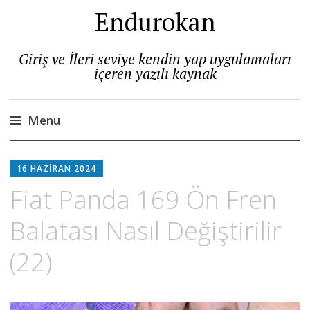
Endurokan
Giriş ve İleri seviye kendin yap uygulamaları
içeren yazılı kaynak
Menu
Skip
to
16 HAZIRAN 2024
content
Fiat Panda 169 Ön Fren
Balatası Nasıl Değiştirilir
(22)