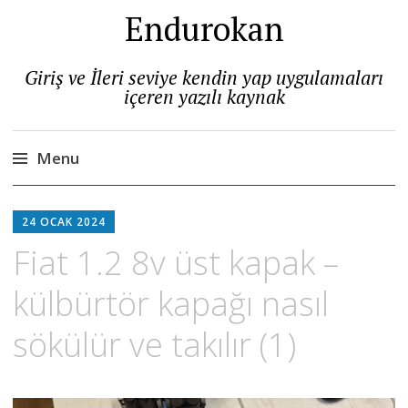
Endurokan
Giriş ve İleri seviye kendin yap uygulamaları
içeren yazılı kaynak
Menu
Skip
to
24 OCAK 2024
content
Fiat 1.2 8v üst kapak –
külbürtör kapağı nasıl
sökülür ve takılır (1)