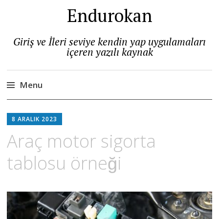
Endurokan
Giriş ve İleri seviye kendin yap uygulamaları
içeren yazılı kaynak
Menu
Skip
to
8 ARALIK 2023
content
Araç motor sigorta
tablosu örneği