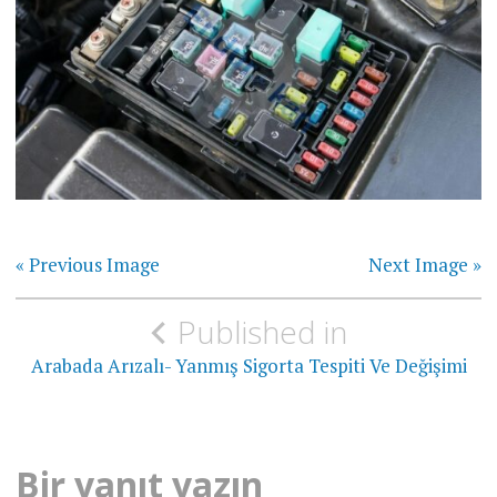
« Previous Image
Next Image »
Yazı
Published in
gezinmesi
Arabada Arızalı- Yanmış Sigorta Tespiti Ve Değişimi
Bir yanıt yazın