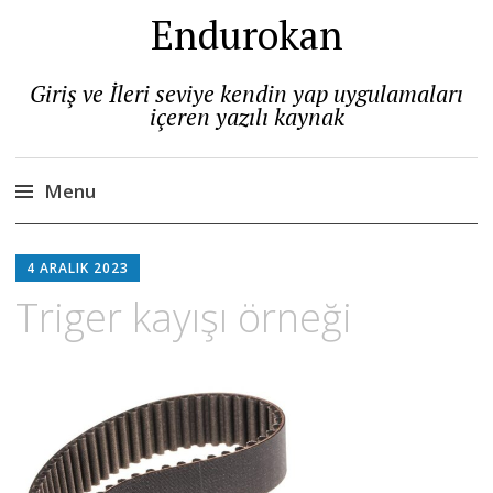
Endurokan
Giriş ve İleri seviye kendin yap uygulamaları
içeren yazılı kaynak
Menu
Skip
to
4 ARALIK 2023
content
Triger kayışı örneği