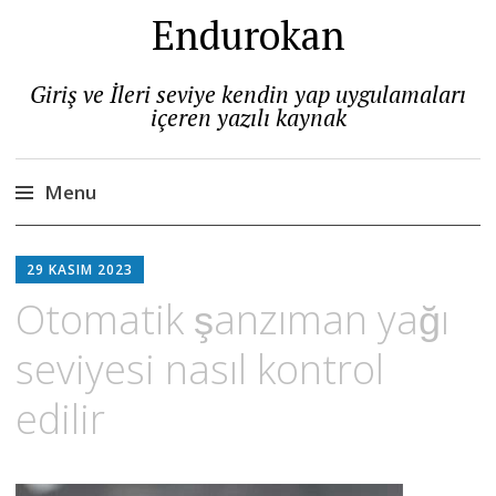
Endurokan
Giriş ve İleri seviye kendin yap uygulamaları
içeren yazılı kaynak
Menu
Skip
to
29 KASIM 2023
content
Otomatik şanzıman yağı
seviyesi nasıl kontrol
edilir