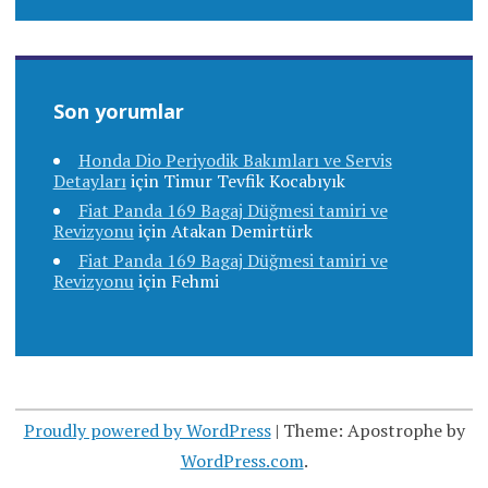
Son yorumlar
Honda Dio Periyodik Bakımları ve Servis
Detayları
için
Timur Tevfik Kocabıyık
Fiat Panda 169 Bagaj Düğmesi tamiri ve
Revizyonu
için
Atakan Demirtürk
Fiat Panda 169 Bagaj Düğmesi tamiri ve
Revizyonu
için
Fehmi
Proudly powered by WordPress
|
Theme: Apostrophe by
WordPress.com
.