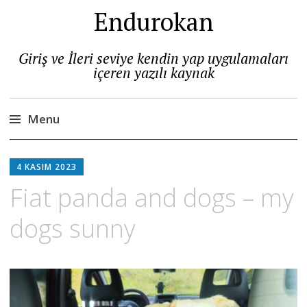
Endurokan
Giriş ve İleri seviye kendin yap uygulamaları
içeren yazılı kaynak
Menu
Skip
to
4 KASIM 2023
content
Fiat panda and dogs – my
dogs sunny