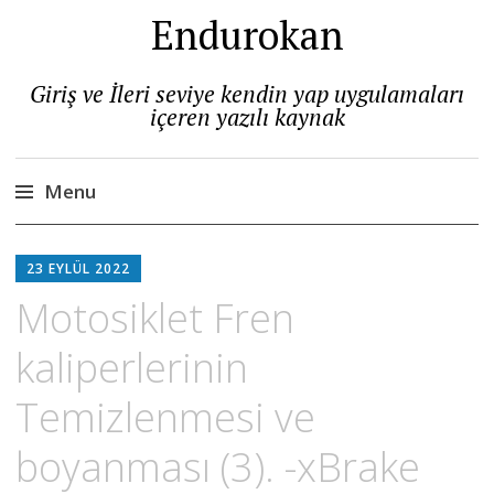
Endurokan
Giriş ve İleri seviye kendin yap uygulamaları
içeren yazılı kaynak
Menu
Skip
to
23 EYLÜL 2022
content
Motosiklet Fren
kaliperlerinin
Temizlenmesi ve
boyanması (3). -xBrake