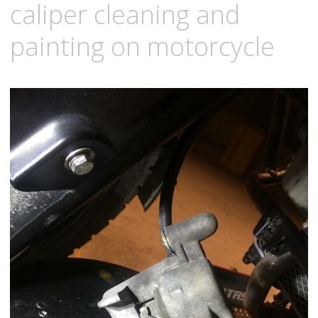
caliper cleaning and
painting on motorcycle