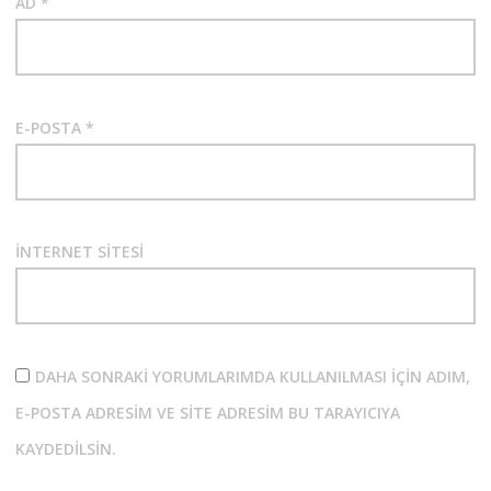
AD
*
E-POSTA
*
İNTERNET SITESI
DAHA SONRAKI YORUMLARIMDA KULLANILMASI IÇIN ADIM,
E-POSTA ADRESIM VE SITE ADRESIM BU TARAYICIYA
KAYDEDILSIN.