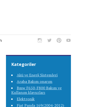
m
Kategoriler
Akü ve Enerji Sistemleri
Araba Bakım onarım
Bmw F650-F800 Bakım ve
Kullanım klavuzları
Elektronik
Fiat Panda 169(2004-2012)