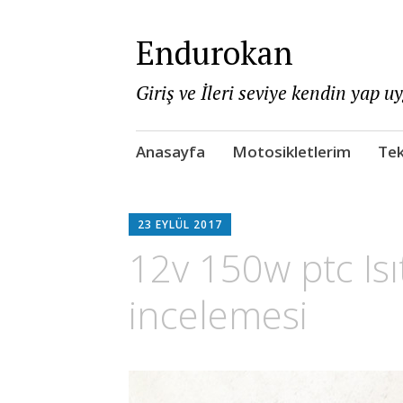
Endurokan
Giriş ve İleri seviye kendin yap u
Skip
Anasayfa
Motosikletlerim
Tek
to
content
23 EYLÜL 2017
12v 150w ptc Isı
incelemesi