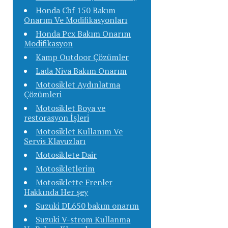
Honda Cbf 150 Bakım
Onarım Ve Modifikasyonları
Honda Pcx Bakım Onarım
Modifikasyon
Kamp Outdoor Çözümler
Lada Niva Bakım Onarım
Motosiklet Aydınlatma
Çözümleri
Motosiklet Boya ve
restorasyon İşleri
Motosiklet Kullanım Ve
Servis Klavuzları
Motosiklete Dair
Motosikletlerim
Motosiklette Frenler
Hakkında Her şey
Suzuki DL650 bakım onarım
Suzuki V-strom Kullanma