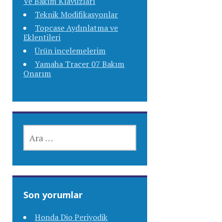
Ve Bakım Klavuzları
Teknik Modifikasyonlar
Topcase Aydınlatma ve
Eklentileri
Ürün incelemelerim
Yamaha Tracer 07 Bakım
Onarım
ARAMA:
Son yorumlar
Honda Dio Periyodik