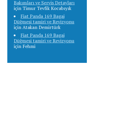
Bakımları ve Servis Detayları
için
Timur Tevfik Kocabıyık
Fiat Panda 169 Bagaj
Düğmesi tamiri ve Revizyonu
için
Atakan Demirtürk
Fiat Panda 169 Bagaj
Düğmesi tamiri ve Revizyonu
için
Fehmi