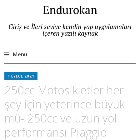
Endurokan
Giriş ve İleri seviye kendin yap uygulamaları
içeren yazılı kaynak
Menu
Skip
to
1 EYLÜL 2021
content
250cc Motosikletler her
şey için yeterince büyük
mü- 250cc ve uzun yol
performansı Piaggio