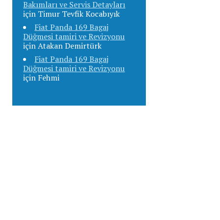
Bakımları ve Servis Detayları
için
Timur Tevfik Kocabıyık
Fiat Panda 169 Bagaj
Düğmesi tamiri ve Revizyonu
için
Atakan Demirtürk
Fiat Panda 169 Bagaj
Düğmesi tamiri ve Revizyonu
için
Fehmi