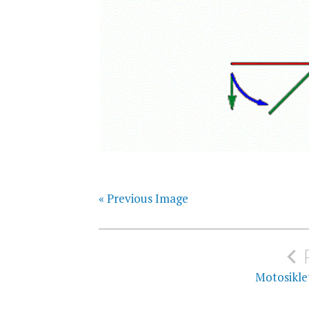
« Previous Image
Yazı
gezinmesi
Motosiklet