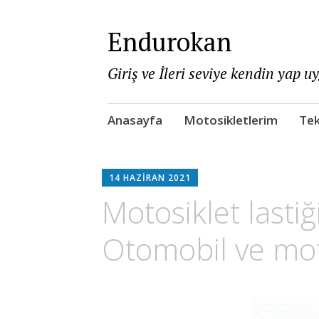
Endurokan
Giriş ve İleri seviye kendin yap u
Skip
Anasayfa
Motosikletlerim
Tek
to
content
14 HAZIRAN 2021
Motosiklet lastiğ
Otomobil ve motos