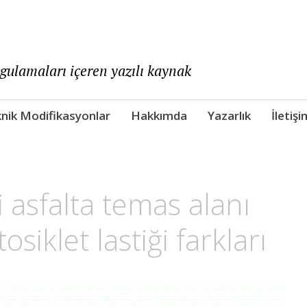
ygulamaları içeren yazılı kaynak
nik Modifikasyonlar
Hakkımda
Yazarlık
İletişi
i asfalta temas alanı
iklet lastiği farkları