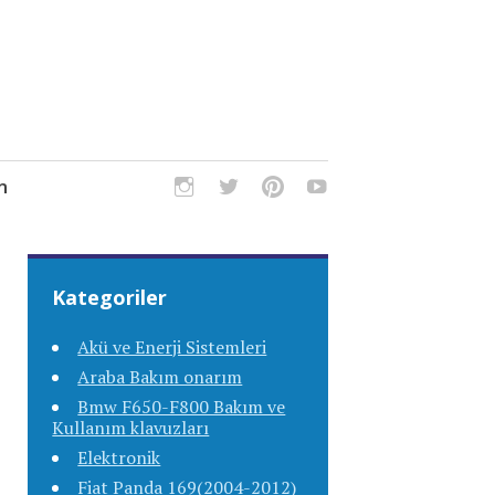
m
Kategoriler
Akü ve Enerji Sistemleri
Araba Bakım onarım
Bmw F650-F800 Bakım ve
Kullanım klavuzları
Elektronik
Fiat Panda 169(2004-2012)