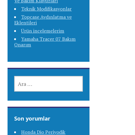
Ve Bakım Klavuzları
Teknik Modifikasyonlar
Topcase Aydınlatma ve
Eklentileri
Ürün incelemelerim
Yamaha Tracer 07 Bakım
Onarım
ARAMA:
Son yorumlar
Honda Dio Periyodik