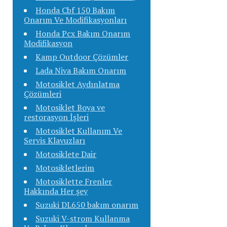
Honda Cbf 150 Bakım
Onarım Ve Modifikasyonları
Honda Pcx Bakım Onarım
Modifikasyon
Kamp Outdoor Çözümler
Lada Niva Bakım Onarım
Motosiklet Aydınlatma
Çözümleri
Motosiklet Boya ve
restorasyon İşleri
Motosiklet Kullanım Ve
Servis Klavuzları
Motosiklete Dair
Motosikletlerim
Motosiklette Frenler
Hakkında Her şey
Suzuki DL650 bakım onarım
Suzuki V-strom Kullanma