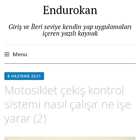
Endurokan
Giriş ve İleri seviye kendin yap uygulamaları
içeren yazılı kaynak
Menu
Skip
to
8 HAZIRAN 2021
content
Motosiklet çekiş kontrol
sistemi nasıl çalışır ne işe
yarar (2)