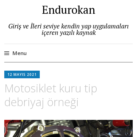
Endurokan
Giriş ve İleri seviye kendin yap uygulamaları
içeren yazılı kaynak
Menu
Skip
to
12 MAYIS 2021
content
Motosiklet kuru tip
debriyaj örneği