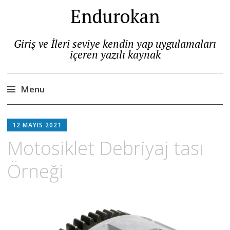
Endurokan
Giriş ve İleri seviye kendin yap uygulamaları
içeren yazılı kaynak
Menu
Skip
to
12 MAYIS 2021
content
Motosiklet Debriyaj tası
Örneği