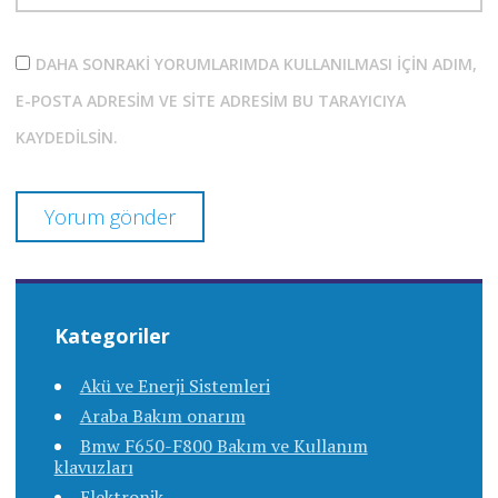
DAHA SONRAKI YORUMLARIMDA KULLANILMASI IÇIN ADIM,
E-POSTA ADRESIM VE SITE ADRESIM BU TARAYICIYA
KAYDEDILSIN.
Kategoriler
Akü ve Enerji Sistemleri
Araba Bakım onarım
Bmw F650-F800 Bakım ve Kullanım
klavuzları
Elektronik