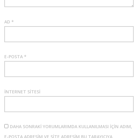
AD
*
E-POSTA
*
İNTERNET SITESI
DAHA SONRAKI YORUMLARIMDA KULLANILMASI IÇIN ADIM,
E-POSTA ADRESIM VE SITE ADRESIM BU TARAYICIYA