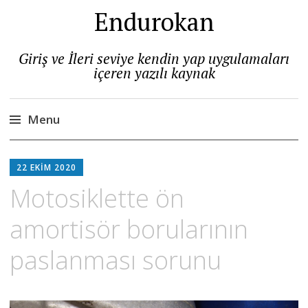
Endurokan
Giriş ve İleri seviye kendin yap uygulamaları
içeren yazılı kaynak
Menu
Skip
to
22 EKIM 2020
content
Motosiklette ön
amortisör borularının
paslanması sorunu