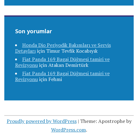
Son yorumlar
Honda Dio Periyodik Bakımları ve Servis
Detayları
için
Timur Tevfik Kocabıyık
Fiat Panda 169 Bagaj Düğmesi tamiri ve
Revizyonu
için
Atakan Demirtürk
Fiat Panda 169 Bagaj Düğmesi tamiri ve
Revizyonu
için
Fehmi
Proudly powered by WordPress
|
Theme: Apostrophe by
WordPress.com
.