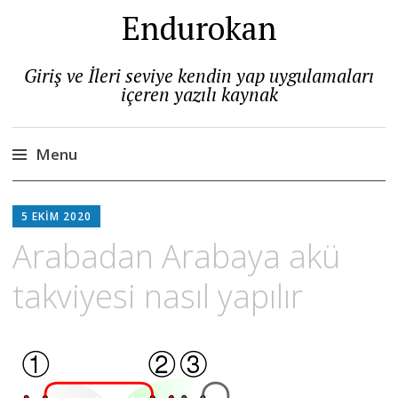
Endurokan
Giriş ve İleri seviye kendin yap uygulamaları
içeren yazılı kaynak
Menu
Skip
to
5 EKIM 2020
content
Arabadan Arabaya akü
takviyesi nasıl yapılır