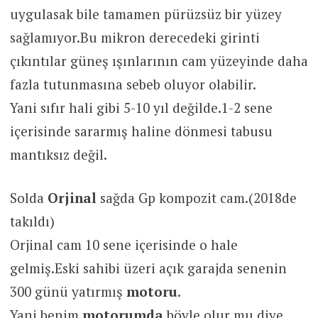
uygulasak bile tamamen pürüzsüz bir yüzey
sağlamıyor.Bu mikron derecedeki girinti
çıkıntılar güneş ışınlarının cam yüzeyinde daha
fazla tutunmasına sebeb oluyor olabilir.
Yani sıfır hali gibi 5-10 yıl değilde.1-2 sene
içerisinde sararmış haline dönmesi tabusu
mantıksız değil.
Solda
Orjinal
sağda Gp kompozit cam.(2018de
takıldı)
Orjinal cam 10 sene içerisinde o hale
gelmiş.Eski sahibi üzeri açık garajda senenin
300 günü yatırmış
motoru
.
Yani benim
motorumda
böyle olur mu diye