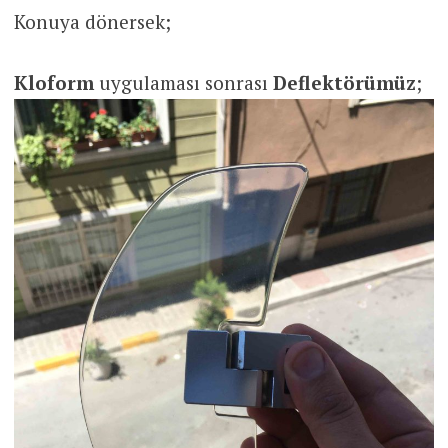
Konuya dönersek;
Kloform
uygulaması sonrası
Deflektörümüz
;