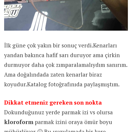
İlk güne çok yakın bir sonuç verdi.Kenarları
yandan bakınca hafif sarı duruyor ama çirkin
durmuyor daha çok zımparalamalıydım sanırım.
Ama doğalındada zaten kenarlar biraz
koyudur.Katalog fotoğrafınıda paylaşmıştım.
Dikkat etmeniz gereken son nokta
Dokunduğunuz yerde parmak izi vs olursa
kloroform
parmak izini oraya ömür boyu
mühürlüyor 🙂 Bu uygulamada bir kere