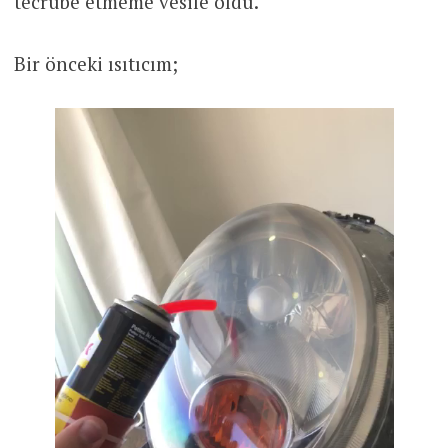
tecrübe etmeme vesile oldu.
Bir önceki ısıtıcım;