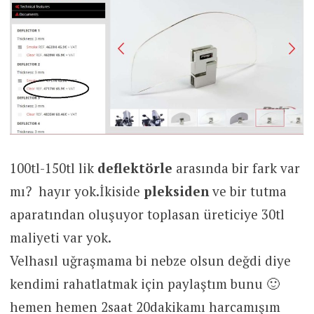
100tl-150tl lik
deflektörle
arasında bir fark var
mı? hayır yok.İkiside
pleksiden
ve bir tutma
aparatından oluşuyor toplasan üreticiye 30tl
maliyeti var yok.
Velhasıl uğraşmama bi nebze olsun değdi diye
kendimi rahatlatmak için paylaştım bunu 🙂
hemen hemen 2saat 20dakikamı harcamışım