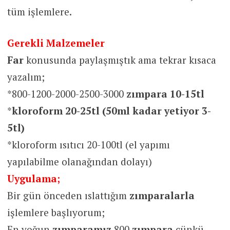
tüm işlemlere.
Gerekli Malzemeler
Far
konusunda paylaşmıştık ama tekrar kısaca
yazalım;
*800-1200-2000-2500-3000
zımpara 10-15tl
*
kloroform 20-25tl (50ml kadar yetiyor 3-
5tl)
*kloroform ısıtıcı 20-100tl (el yapımı
yapılabilme olanağından dolayı)
Uygulama;
Bir gün önceden ıslattığım
zımparalarla
işlemlere başlıyorum;
En yoğun
zımparamız
800
zımpara
çünkü