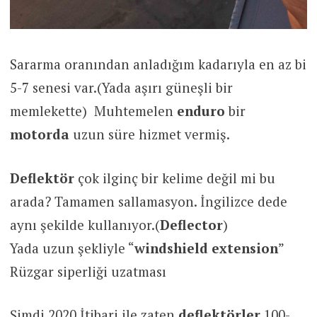
Sararma oranından anladığım kadarıyla en az bi
5-7 senesi var.(Yada aşırı güneşli bir
memlekette) Muhtemelen
enduro
bir
motorda
uzun süre hizmet vermiş.
Deflektör
çok ilginç bir kelime değil mi bu
arada? Tamamen sallamasyon. İngilizce dede
aynı şekilde kullanıyor.(
Deflector
)
Yada uzun şekliyle “
windshield
extension
”
Rüzgar siperliği uzatması
Şimdi 2020 İtibari ile zaten
deflektörler
100-