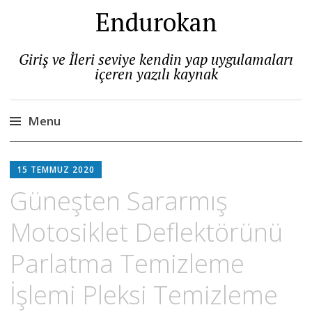
Endurokan
Giriş ve İleri seviye kendin yap uygulamaları
içeren yazılı kaynak
Menu
Skip
to
15 TEMMUZ 2020
content
Güneşten Sararmış
Motosiklet Deflektörünü
Parlatma Temizleme
İşlemi Pleksi Temizleme