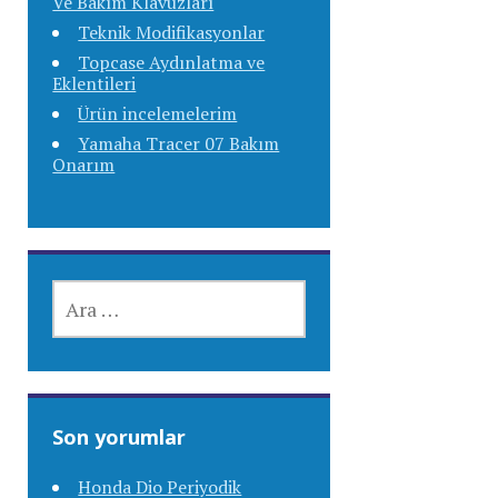
Ve Bakım Klavuzları
Teknik Modifikasyonlar
Topcase Aydınlatma ve
Eklentileri
Ürün incelemelerim
Yamaha Tracer 07 Bakım
Onarım
ARAMA:
Son yorumlar
Honda Dio Periyodik