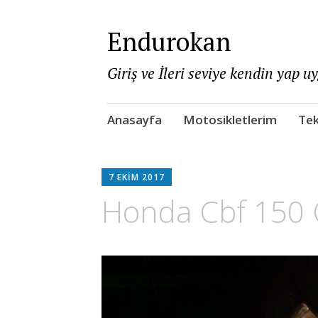
Endurokan
Giriş ve İleri seviye kendin yap u
Skip
Anasayfa
Motosikletlerim
Tek
to
content
7 EKIM 2017
Honda Cbf 150 