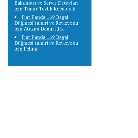
Bakımları ve Servis Detayları
için
Timur Tevfik Kocabıyık
Fiat Panda 169 Bagaj
Düğmesi tamiri ve Revizyonu
için
Atakan Demirtürk
Fiat Panda 169 Bagaj
Düğmesi tamiri ve Revizyonu
için
Fehmi