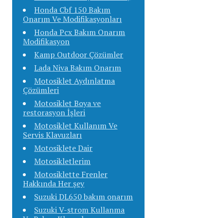
Honda Cbf 150 Bakım
Onarım Ve Modifikasyonları
Honda Pcx Bakım Onarım
Modifikasyon
Kamp Outdoor Çözümler
Lada Niva Bakım Onarım
Motosiklet Aydınlatma
Çözümleri
Motosiklet Boya ve
restorasyon İşleri
Motosiklet Kullanım Ve
Servis Klavuzları
Motosiklete Dair
Motosikletlerim
Motosiklette Frenler
Hakkında Her şey
Suzuki DL650 bakım onarım
Suzuki V-strom Kullanma