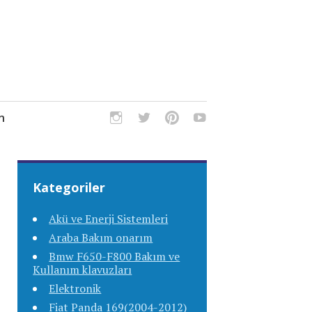
m
Kategoriler
Akü ve Enerji Sistemleri
Araba Bakım onarım
Bmw F650-F800 Bakım ve
Kullanım klavuzları
Elektronik
Fiat Panda 169(2004-2012)