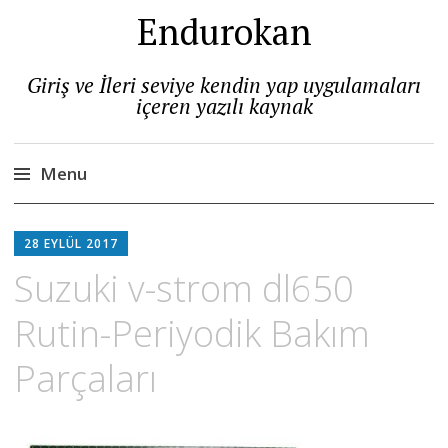
Endurokan
Giriş ve İleri seviye kendin yap uygulamaları
içeren yazılı kaynak
Menu
Skip
to
28 EYLÜL 2017
content
Suzuki v-strom dl650
Rutin-Periyodik Bakım
Parçaları