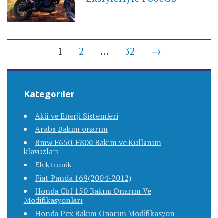
Posts
1
2
…
32
→
navigation
Kategoriler
Akü ve Enerji Sistemleri
Araba Bakım onarım
Bmw F650-F800 Bakım ve Kullanım
klavuzları
Elektronik
Fiat Panda 169(2004-2012)
Honda Cbf 150 Bakım Onarım Ve
Modifikasyonları
Honda Pcx Bakım Onarım Modifikasyon