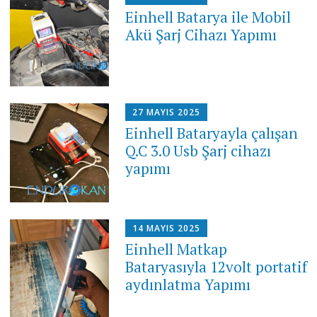
Einhell Batarya ile Mobil
Akü Şarj Cihazı Yapımı
27 MAYIS 2025
Einhell Bataryayla çalışan
Q.C 3.0 Usb Şarj cihazı
yapımı
14 MAYIS 2025
Einhell Matkap
Bataryasıyla 12volt portatif
aydınlatma Yapımı