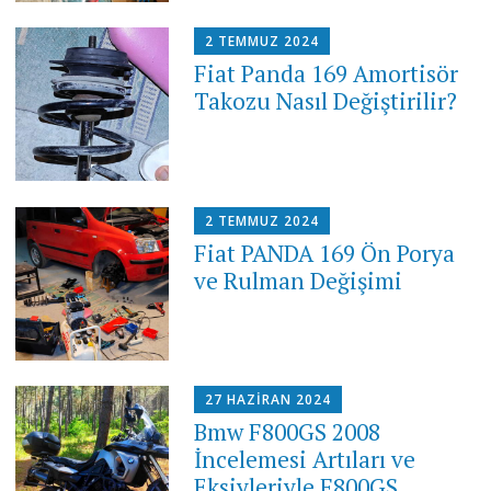
2 TEMMUZ 2024
Fiat Panda 169 Amortisör
Takozu Nasıl Değiştirilir?
2 TEMMUZ 2024
Fiat PANDA 169 Ön Porya
ve Rulman Değişimi
27 HAZIRAN 2024
Bmw F800GS 2008
İncelemesi Artıları ve
Eksiyleriyle F800GS