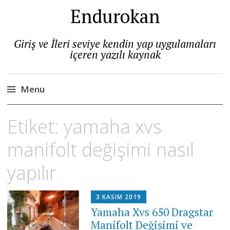
Endurokan
Giriş ve İleri seviye kendin yap uygulamaları
içeren yazılı kaynak
Menu
Skip
Etiket:
yamaha xvs
to
content
manifolt değişimi nasıl
yapılır
3 KASIM 2019
Yamaha Xvs 650 Dragstar
Manifolt Değişimi ve