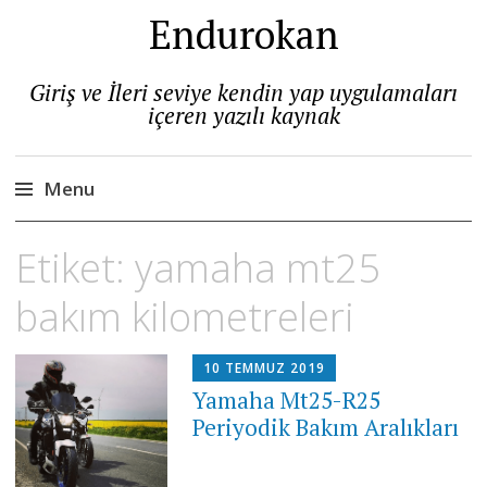
Endurokan
Giriş ve İleri seviye kendin yap uygulamaları
içeren yazılı kaynak
Menu
Skip
Etiket:
yamaha mt25
to
content
bakım kilometreleri
10 TEMMUZ 2019
Yamaha Mt25-R25
Periyodik Bakım Aralıkları