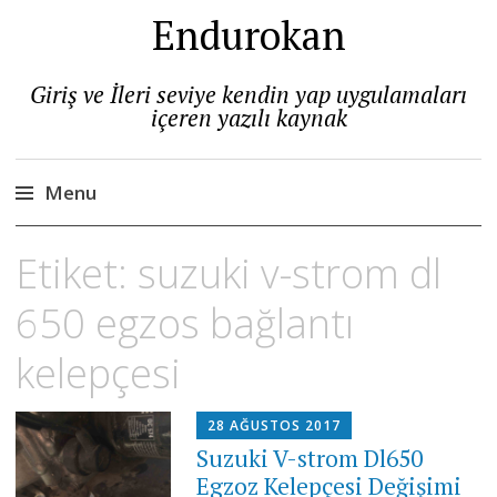
Endurokan
Giriş ve İleri seviye kendin yap uygulamaları
içeren yazılı kaynak
Menu
Skip
Etiket:
suzuki v-strom dl
to
content
650 egzos bağlantı
kelepçesi
28 AĞUSTOS 2017
Suzuki V-strom Dl650
Egzoz Kelepçesi Değişimi