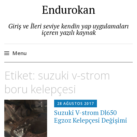
Endurokan
Giriş ve İleri seviye kendin yap uygulamaları
içeren yazılı kaynak
Menu
Skip
Etiket:
suzuki v-strom
to
content
boru kelepçesi
28 AĞUSTOS 2017
Suzuki V-strom Dl650
Egzoz Kelepçesi Değişimi