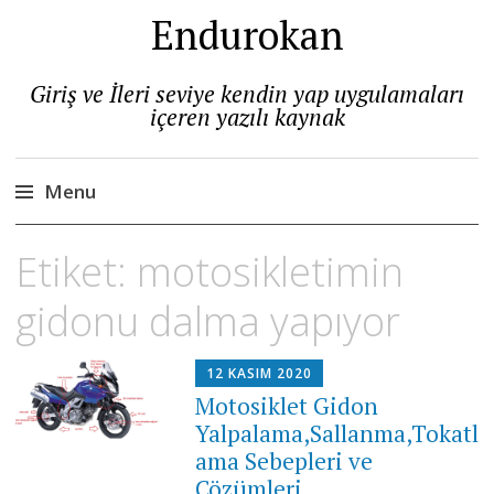
Endurokan
Giriş ve İleri seviye kendin yap uygulamaları
içeren yazılı kaynak
Menu
Skip
Etiket:
motosikletimin
to
content
gidonu dalma yapıyor
12 KASIM 2020
Motosiklet Gidon
Yalpalama,Sallanma,Tokatl
ama Sebepleri ve
Çözümleri